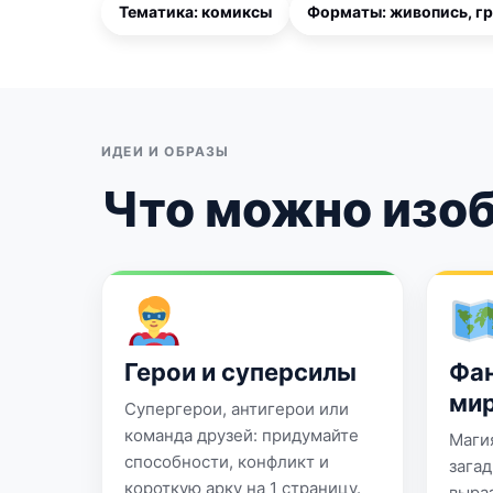
Тематика: комиксы
Форматы: живопись, г
ИДЕИ И ОБРАЗЫ
Что можно изо
Герои и суперсилы
Фан
ми
Супергерои, антигерои или
команда друзей: придумайте
Маги
способности, конфликт и
зага
короткую арку на 1 страницу.
выра