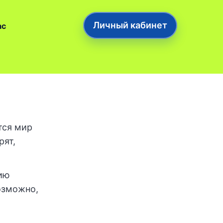
Личный кабинет
ас
тся мир
рят,
ию
озможно,