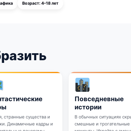
рафика
Возраст: 4–18 лет
бразить
тастические
Повседневные
ры
истории
я, странные существа и
В обычных ситуациях скр
дки. Динамичные кадры и
смешные и трогательные
зительные панорамы
моменты. Играйте с эмоц